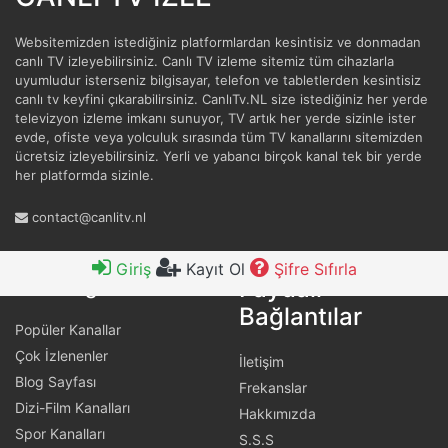
Websitemizden istediğiniz platformlardan kesintisiz ve donmadan
canlı TV izleyebilirsiniz. Canlı TV izleme sitemiz tüm cihazlarla
uyumludur isterseniz bilgisayar, telefon ve tabletlerden kesintisiz
canlı tv keyfini çıkarabilirsiniz. CanlıTv.NL size istediğiniz her yerde
televizyon izleme imkanı sunuyor, TV artık her yerde sizinle ister
evde, ofiste veya yolculuk sırasında tüm TV kanallarını sitemizden
ücretsiz izleyebilirsiniz. Yerli ve yabancı birçok kanal tek bir yerde
her platformda sizinle.
contact@canlitv.nl
Giriş
Kayıt Ol
Şifre Sıfırla
Faydalı
Hızlı Bağlantılar
Bağlantılar
Popüler Kanallar
Çok İzlenenler
İletişim
Blog Sayfası
Frekanslar
Dizi-Film Kanalları
Hakkımızda
Spor Kanalları
S.S.S