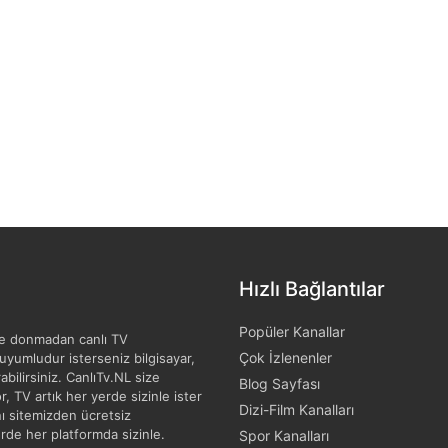
Hızlı Bağlantılar
Popüler Kanallar
 ve donmadan canlı TV
Çok İzlenenler
 uyumludur isterseniz bilgisayar,
abilirsiniz. CanlıTv.NL size
Blog Sayfası
, TV artık her yerde sizinle ister
Dizi-Film Kanalları
nı sitemizden ücretsiz
yerde her platformda sizinle.
Spor Kanalları