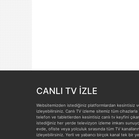
CANLI TV İZLE
Websitemizden istediğiniz platformlardan kesintisiz
izleyebilirsiniz. Canlı TV izleme sitemiz tüm cihazlarla
telefon ve tabletlerden kesintisiz canlı tv keyfini çıkar
istediğiniz her yerde televizyon izleme imkanı sunuyor
evde, ofiste veya yolculuk sırasında tüm TV kanalları
izleyebilirsiniz. Yerli ve yabancı birçok kanal tek bir 