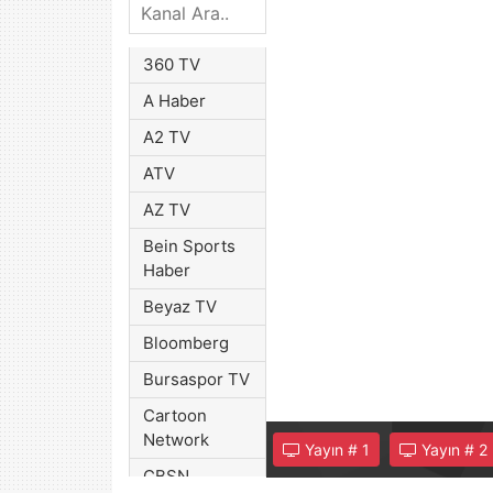
360 TV
A Haber
A2 TV
ATV
AZ TV
Bein Sports
Haber
Beyaz TV
Bloomberg
Bursaspor TV
Cartoon
Network
Yayın #
1
Yayın #
2
CBSN