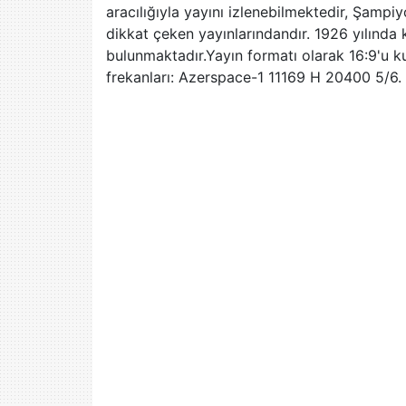
Kanal 7
aracılığıyla yayını izlenebilmektedir, Şampi
dikkat çeken yayınlarındandır. 1926 yılında 
Kanal D
bulunmaktadır.Yayın formatı olarak 16:9'u k
KON TV
frekanları: Azerspace-1 11169 H 20400 5/6.
NatGeo Wild
Planet Çocuk
Show TV
Star TV
TEK Rumeli
TV
TGRT Haber
TRT 1
TRT 2 HD
TRT Belgesel
TRT Çocuk