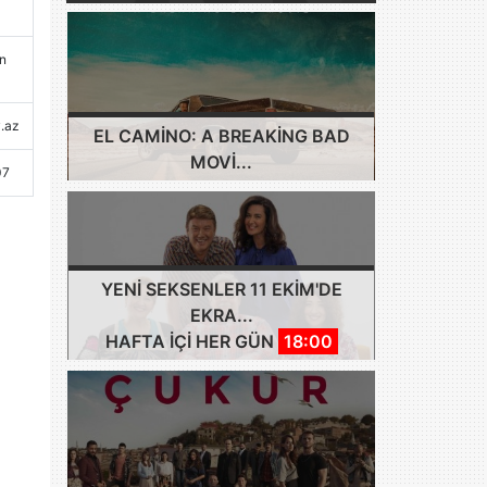
n
.az
EL CAMINO: A BREAKING BAD
MOVI...
07
YENI SEKSENLER 11 EKIM'DE
EKRA...
HAFTA IÇI HER GÜN
18:00