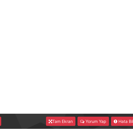
Tam Ekran
Yorum Yap
Hata Bil