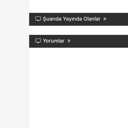
TRT Eba
İlkokul
Şuanda Yayında Olanlar
TRT Eba TV
Ortaokul
TRT Haber
Yorumlar
TRT Spor HD
TRT World
TV100
TV8
TV8.5
Ülke TV
YabanTV
ZDF Neo