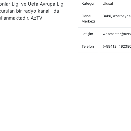
yonlar Ligi ve Uefa Avrupa Ligi
Kategori
Ulusal
kurulan bir radyo kanalı da
Genel
Bakü, Azerbayca
ullanmaktadır. AzTV
Merkezi
İletişim
webmaster@aztv
Telefon
(+99412) 49238