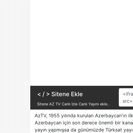
Discovery
Disney
Channel
DMAX
DW Deutsch
Euro Star
FB TV
GS TV
Habertürk
Halk TV
< / > Sitene Ekle
Xazer TV
Sitene AZ TV Canlı İzle Canlı Yayını ekle..
24 TV
AzTV, 1955 yılında kurulan Azerbaycan'ın ilk 
Kanal 7
Azerbaycan için son derece önemli bir kana
Avrupa
yayın yapmışsa da günümüzde Türksat yayın