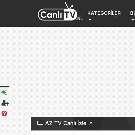
(CURRENT)
KATEGORILER
B
AZ TV Canlı İzle