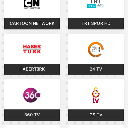
CARTOON NETWORK
TRT SPOR HD
HABERTüRK
24 TV
360 TV
GS TV