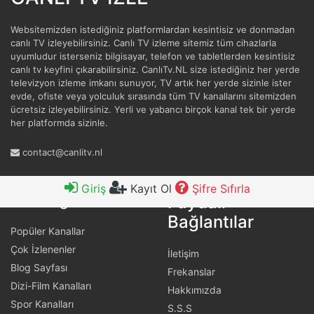
Websitemizden istediğiniz platformlardan kesintisiz ve donmadan
canlı TV izleyebilirsiniz. Canlı TV izleme sitemiz tüm cihazlarla
uyumludur isterseniz bilgisayar, telefon ve tabletlerden kesintisiz
canlı tv keyfini çıkarabilirsiniz. CanlıTv.NL size istediğiniz her yerde
televizyon izleme imkanı sunuyor, TV artık her yerde sizinle ister
evde, ofiste veya yolculuk sırasında tüm TV kanallarını sitemizden
ücretsiz izleyebilirsiniz. Yerli ve yabancı birçok kanal tek bir yerde
her platformda sizinle.
contact@canlitv.nl
Giriş
Kayıt Ol
Şifre Sıfırla
Faydalı
Hızlı Bağlantılar
Bağlantılar
Popüler Kanallar
Çok İzlenenler
İletişim
Blog Sayfası
Frekanslar
Dizi-Film Kanalları
Hakkımızda
Spor Kanalları
S.S.S