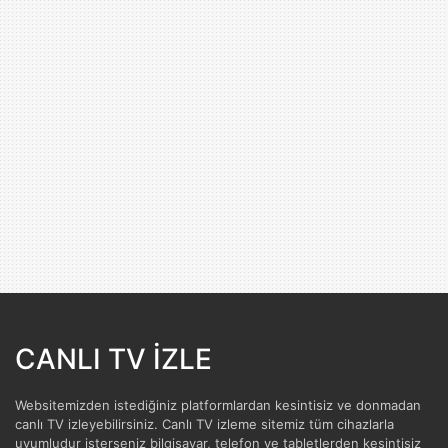
CANLI TV İZLE
Websitemizden istediğiniz platformlardan kesintisiz ve donmadan
canlı TV izleyebilirsiniz. Canlı TV izleme sitemiz tüm cihazlarla
uyumludur isterseniz bilgisayar, telefon ve tabletlerden kesintisiz