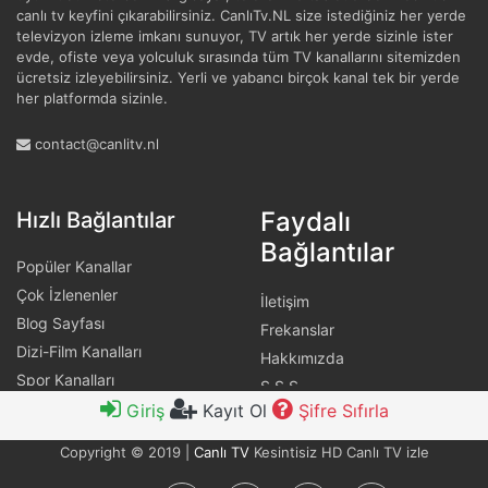
canlı tv keyfini çıkarabilirsiniz. CanlıTv.NL size istediğiniz her yerde
televizyon izleme imkanı sunuyor, TV artık her yerde sizinle ister
evde, ofiste veya yolculuk sırasında tüm TV kanallarını sitemizden
ücretsiz izleyebilirsiniz. Yerli ve yabancı birçok kanal tek bir yerde
her platformda sizinle.
contact@canlitv.nl
Faydalı
Hızlı Bağlantılar
Bağlantılar
Popüler Kanallar
Çok İzlenenler
İletişim
Blog Sayfası
Frekanslar
Dizi-Film Kanalları
Hakkımızda
Spor Kanalları
S.S.S
Giriş
Kayıt Ol
Şifre Sıfırla
Live TV
Copyright © 2019 |
Canlı TV
Kesintisiz HD Canlı TV izle