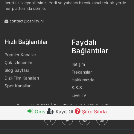
ücretsiz izleyebilirsiniz. Yerli ve yabancı birçok kanal tek bir yerde
her platformda sizinle.
contact@canlitv.nl
Faydalı
Hızlı Bağlantılar
Bağlantılar
Popüler Kanallar
Çok İzlenenler
İletişim
Blog Sayfası
Frekanslar
Dizi-Film Kanalları
Hakkımızda
Spor Kanalları
S.S.S
Live TV
Copyright © 2019 |
Canlı TV
Kesintisiz HD Canlı TV izle
Giriş
Kayıt Ol
Şifre Sıfırla