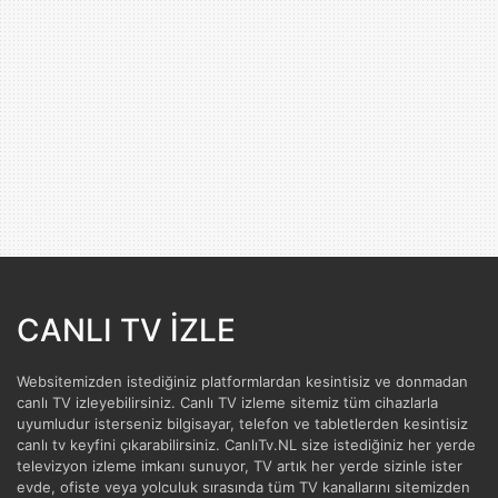
CANLI TV İZLE
Websitemizden istediğiniz platformlardan kesintisiz ve donmadan
canlı TV izleyebilirsiniz. Canlı TV izleme sitemiz tüm cihazlarla
uyumludur isterseniz bilgisayar, telefon ve tabletlerden kesintisiz
canlı tv keyfini çıkarabilirsiniz. CanlıTv.NL size istediğiniz her yerde
televizyon izleme imkanı sunuyor, TV artık her yerde sizinle ister
evde, ofiste veya yolculuk sırasında tüm TV kanallarını sitemizden