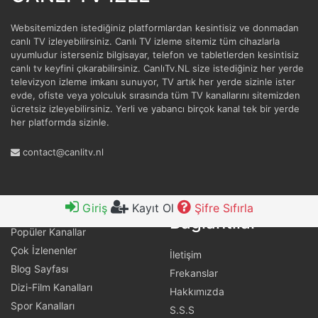
Websitemizden istediğiniz platformlardan kesintisiz ve donmadan
canlı TV izleyebilirsiniz. Canlı TV izleme sitemiz tüm cihazlarla
uyumludur isterseniz bilgisayar, telefon ve tabletlerden kesintisiz
canlı tv keyfini çıkarabilirsiniz. CanlıTv.NL size istediğiniz her yerde
televizyon izleme imkanı sunuyor, TV artık her yerde sizinle ister
evde, ofiste veya yolculuk sırasında tüm TV kanallarını sitemizden
ücretsiz izleyebilirsiniz. Yerli ve yabancı birçok kanal tek bir yerde
her platformda sizinle.
contact@canlitv.nl
Faydalı
Hızlı Bağlantılar
Giriş
Kayıt Ol
Şifre Sıfırla
Bağlantılar
Popüler Kanallar
Çok İzlenenler
İletişim
Blog Sayfası
Frekanslar
Dizi-Film Kanalları
Hakkımızda
Spor Kanalları
S.S.S