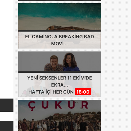
EL CAMINO: A BREAKING BAD
MOVI...
YENI SEKSENLER 11 EKIM'DE
EKRA...
HAFTA IÇI HER GÜN
18:00