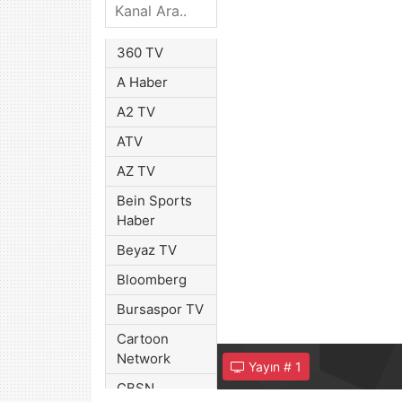
360 TV
A Haber
A2 TV
ATV
AZ TV
Bein Sports
Haber
Beyaz TV
Bloomberg
Bursaspor TV
Cartoon
Network
Yayın #
1
CBSN