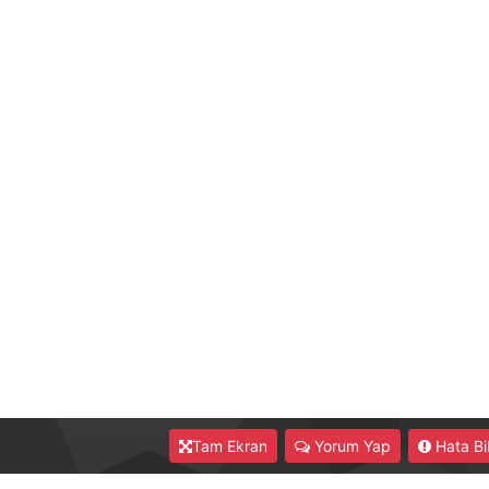
Tam Ekran
Yorum Yap
Hata Bil