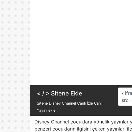
Discovery
Disney
Channel
DMAX
DW Deutsch
Euro Star
FB TV
GS TV
Habertürk
Halk TV
< / > Sitene Ekle
Xazer TV
Sitene Disney Channel Canlı İzle Canlı
24 TV
Yayını ekle..
Kanal 7
Disney Channel çocuklara yönelik yayınlar ya
Avrupa
benzeri çocukların ilgisini çeken yayınları il