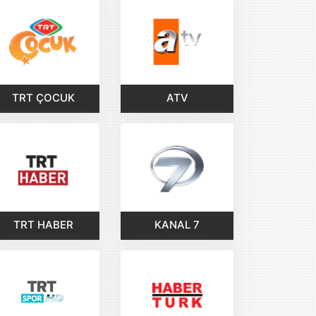
TRT ÇOCUK
ATV
TRT HABER
KANAL 7