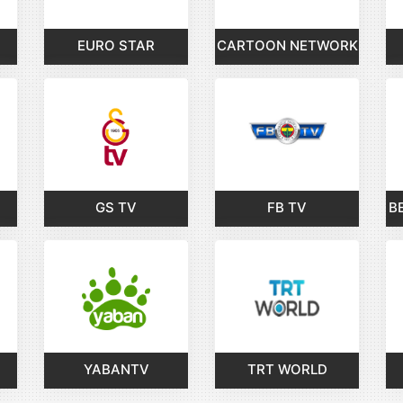
EURO STAR
CARTOON NETWORK
GS TV
FB TV
B
YABANTV
TRT WORLD